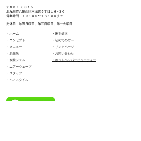
〒８０７−０８１５
北九州市八幡西区本城東５丁目１６−３０
営業時間 １０：００〜１８：００まで
定休日 毎週月曜日、第三日曜日、第一火曜日
・ホーム
・縮毛矯正
・コンセプト
・初めての方へ
・メニュー
・リンクページ
・炭酸泉
・お問い合わせ
・炭酸ジェル
・ホットペッパービューティー
・エアーウェーブ
・スタッフ
・ヘアスタイル
ご予約はお電話にて
TEL
０９３−６１６−０１３２
予約制、お気軽にお問い合わせください♪